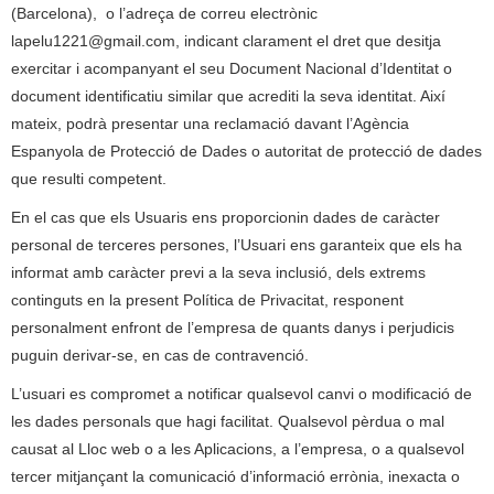
(Barcelona), o l’adreça de correu electrònic
lapelu1221@gmail.com, indicant clarament el dret que desitja
exercitar i acompanyant el seu Document Nacional d’Identitat o
document identificatiu similar que acrediti la seva identitat. Així
mateix, podrà presentar una reclamació davant l’Agència
Espanyola de Protecció de Dades o autoritat de protecció de dades
que resulti competent.
En el cas que els Usuaris ens proporcionin dades de caràcter
personal de terceres persones, l’Usuari ens garanteix que els ha
informat amb caràcter previ a la seva inclusió, dels extrems
continguts en la present Política de Privacitat, responent
personalment enfront de l’empresa de quants danys i perjudicis
puguin derivar-se, en cas de contravenció.
L’usuari es compromet a notificar qualsevol canvi o modificació de
les dades personals que hagi facilitat. Qualsevol pèrdua o mal
causat al Lloc web o a les Aplicacions, a l’empresa, o a qualsevol
tercer mitjançant la comunicació d’informació errònia, inexacta o