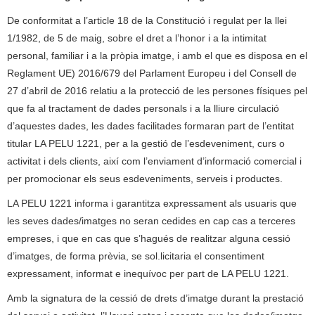
De conformitat a l’article 18 de la Constitució i regulat per la llei
1/1982, de 5 de maig, sobre el dret a l’honor i a la intimitat
personal, familiar i a la pròpia imatge, i amb el que es disposa en el
Reglament UE) 2016/679 del Parlament Europeu i del Consell de
27 d’abril de 2016 relatiu a la protecció de les persones físiques pel
que fa al tractament de dades personals i a la lliure circulació
d’aquestes dades, les dades facilitades formaran part de l’entitat
titular LA PELU 1221, per a la gestió de l’esdeveniment, curs o
activitat i dels clients, així com l’enviament d’informació comercial i
per promocionar els seus esdeveniments, serveis i productes.
LA PELU 1221 informa i garantitza expressament als usuaris que
les seves dades/imatges no seran cedides en cap cas a terceres
empreses, i que en cas que s’hagués de realitzar alguna cessió
d’imatges, de forma prèvia, se sol.licitaria el consentiment
expressament, informat e inequívoc per part de LA PELU 1221.
Amb la signatura de la cessió de drets d’imatge durant la prestació