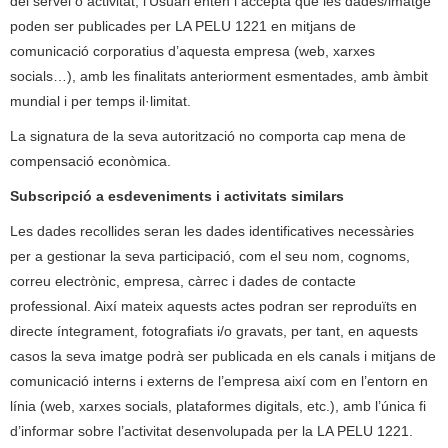
del servei o activitat, l’Usuari enten i accepta que les dades/imatge
poden ser publicades per LA PELU 1221 en mitjans de
comunicació corporatius d’aquesta empresa (web, xarxes
socials…), amb les finalitats anteriorment esmentades, amb àmbit
mundial i per temps il·limitat.
La signatura de la seva autorització no comporta cap mena de
compensació econòmica.
Subscripció a esdeveniments i activitats similars
Les dades recollides seran les dades identificatives necessàries
per a gestionar la seva participació, com el seu nom, cognoms,
correu electrònic, empresa, càrrec i dades de contacte
professional. Així mateix aquests actes podran ser reproduïts en
directe íntegrament, fotografiats i/o gravats, per tant, en aquests
casos la seva imatge podrà ser publicada en els canals i mitjans de
comunicació interns i externs de l’empresa així com en l’entorn en
línia (web, xarxes socials, plataformes digitals, etc.), amb l’única fi
d’informar sobre l’activitat desenvolupada per la LA PELU 1221.